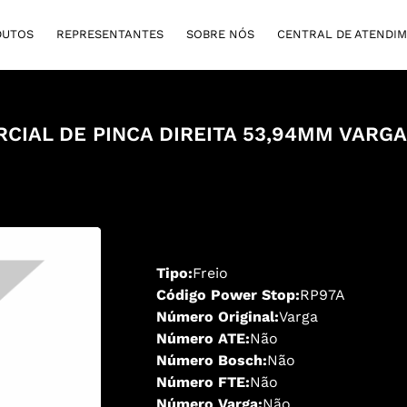
DUTOS
REPRESENTANTES
SOBRE NÓS
CENTRAL DE ATENDI
RCIAL DE PINCA DIREITA 53,94MM VARGA
Tipo:
Freio
Código Power Stop:
RP97A
Número Original:
Varga
Número ATE:
Não
Número Bosch:
Não
Número FTE:
Não
Número Varga:
Não