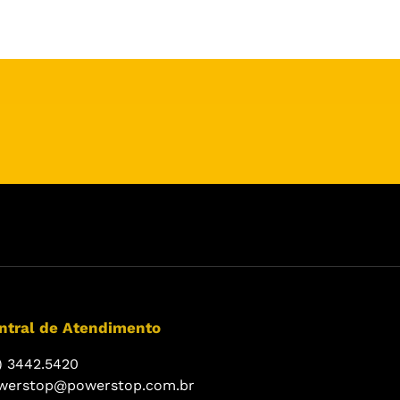
ntral de Atendimento
) 3442.5420
werstop@powerstop.com.br