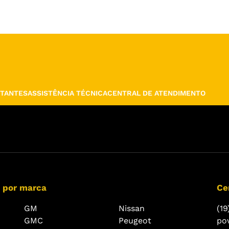
TANTES
ASSISTÊNCIA TÉCNICA
CENTRAL DE ATENDIMENTO
 por marca
Ce
GM
Nissan
(19
GMC
Peugeot
po