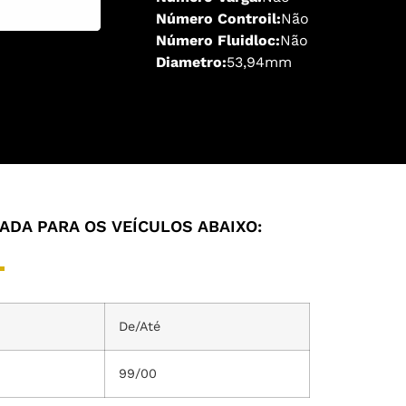
Número Controil:
Não
Número Fluidloc:
Não
Diametro:
53,94mm
DA PARA OS VEÍCULOS ABAIXO:
De/Até
99/00