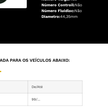
Número Controil:
Não
Número Fluidloc:
Não
Diametro:
44,35mm
DA PARA OS VEÍCULOS ABAIXO:
De/Até
99/...