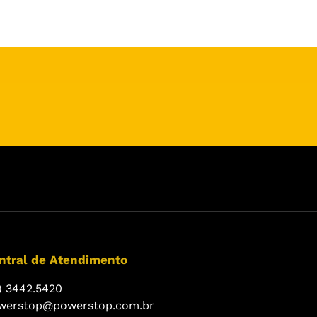
ntral de Atendimento
) 3442.5420
werstop@powerstop.com.br