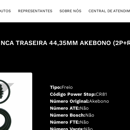
DUTOS
REPRESENTANTES
SOBRE NÓS
CENTRAL DE ATENDI
PINCA TRASEIRA 44,35MM AKEBONO (2P+
Tipo:
Freio
Código Power Stop:
CR81
Número Original:
Akebono
Número ATE:
Não
Número Bosch:
Não
Número FTE:
Não
Número Varga:
Não