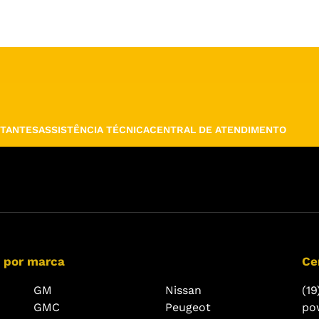
TANTES
ASSISTÊNCIA TÉCNICA
CENTRAL DE ATENDIMENTO
 por marca
Ce
GM
Nissan
(19
GMC
Peugeot
po