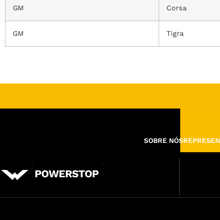
GM
Corsa
GM
Tigra
SOBRE NÓS
REPRESEN