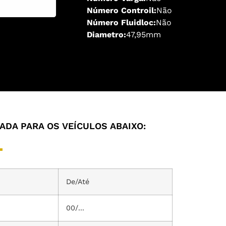
Número Controil:
Não
Número Fluidloc:
Não
Diametro:
47,95mm
DA PARA OS VEÍCULOS ABAIXO:
De/Até
00/...