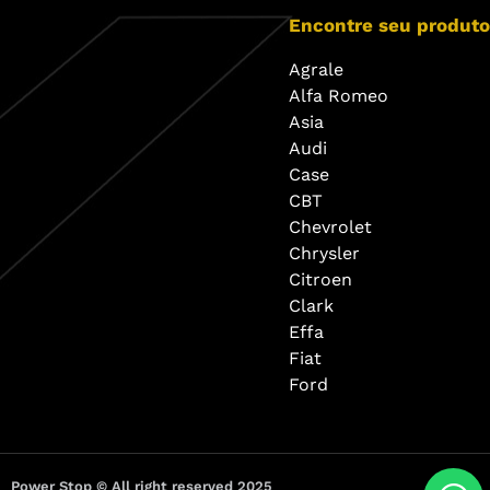
Encontre seu produto
Agrale
Alfa Romeo
Asia
Audi
Case
CBT
Chevrolet
Chrysler
Citroen
Clark
Effa
Fiat
Ford
Power Stop © All right reserved 2025