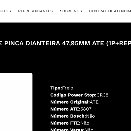
DUTOS
REPRESENTANTES
SOBRE NÓS
CENTRAL DE ATENDI
E PINCA DIANTEIRA 47,95MM ATE (1P+REP
Tipo:
Freio
Código Power Stop:
CR38
Número Original:
ATE
Número ATE:
5807
Número Bosch:
Não
Número FTE:
Não
Número Varga:
Não