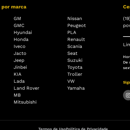
 por marca
Ce
GM
Nissan
(19
GMC
Peugeot
po
Hyundai
PLA
Honda
Renault
Lim
Iveco
Scania
Jacto
Seat
Hor
Jeep
Suzuki
De 
Jinbei
Toyota
sex
KIA
Troller
Lada
VW
Sig
Land Rover
Yamaha
MB
Mitsubishi
Termos de Uso
Política de Privacidade