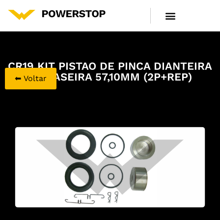
LINHA DE PRODUTOS
CENTRAL DE ATENDIMENTO
CR19 KIT PISTAO DE PINCA DIANTEIRA
E TRASEIRA 57,10MM (2P+REP)
⬅ Voltar