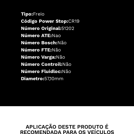
Tipo:
Freio
Código Power Stop:
CR19
Número Original:
51202
Número ATE:
Nao
Número Bosch:
Não
Número FTE:
Não
Número Varga:
Não
Número Controil:
Não
Número Fluidloc:
Não
Diametro:
57,10mm
APLICAÇÃO DESTE PRODUTO É
RECOMENDADA PARA OS VEÍCULOS