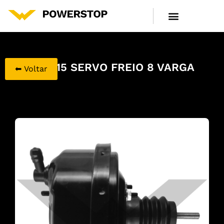
LINHA DE PRODUTOS
CENTRAL DE ATENDIMENTO
700215 SERVO FREIO 8 VARGA
⬅ Voltar