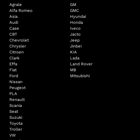
Agrale
GM
Alfa Romeo
GMC
Asia
Hyundai
Audi
Honda
Case
Iveco
CBT
Jacto
Chevrolet
Jeep
Chrysler
Jinbei
Citroen
KIA
Clark
Lada
Effa
Land Rover
Fiat
MB
Ford
Mitsubishi
Nissan
Peugeot
PLA
Renault
Scania
Seat
Suzuki
Toyota
Troller
VW