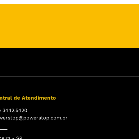
ntral de Atendimento
) 3442.5420
werstop@powerstop.com.br
eira - SP