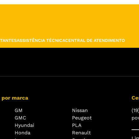
TANTES
ASSISTÊNCIA TÉCNICA
CENTRAL DE ATENDIMENTO
 por marca
Ce
GM
Nissan
(19
GMC
Peugeot
po
Hyundai
PLA
Honda
Renault
Lim