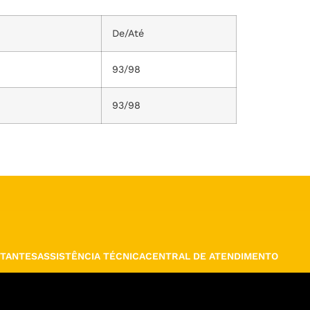
De/Até
93/98
93/98
TANTES
ASSISTÊNCIA TÉCNICA
CENTRAL DE ATENDIMENTO