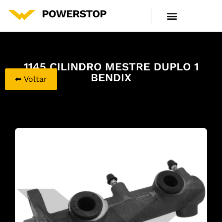
LINHA DE PRODUTOS
CENTRAL DE ATENDIMENTO
1145 CILINDRO MESTRE DUPLO 1
BENDIX
⬅ Voltar