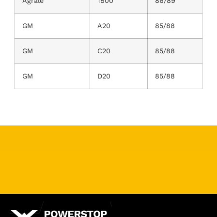
Agrale
1800
86/89
GM
A20
85/88
GM
C20
85/88
GM
D20
85/88