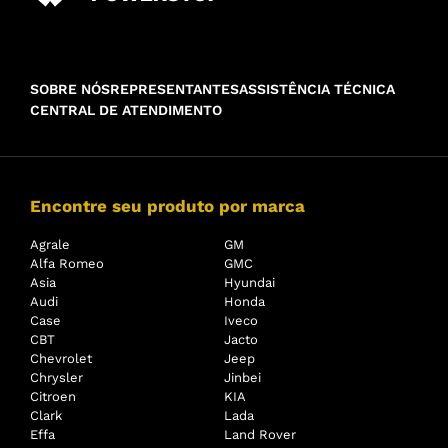
SOBRE NÓS
REPRESENTANTES
ASSISTÊNCIA TÉCNICA
CENTRAL DE ATENDIMENTO
Encontre seu produto por marca
Agrale
GM
Alfa Romeo
GMC
Asia
Hyundai
Audi
Honda
Case
Iveco
CBT
Jacto
Chevrolet
Jeep
Chrysler
Jinbei
Citroen
KIA
Clark
Lada
Effa
Land Rover