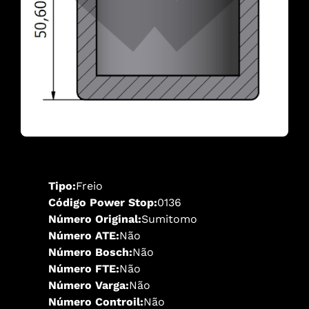
Tipo:
Freio
Código Power Stop:
0136
Número Original:
Sumitomo
Número ATE:
Não
Número Bosch:
Não
Número FTE:
Não
Número Varga:
Não
Número Controil:
Não