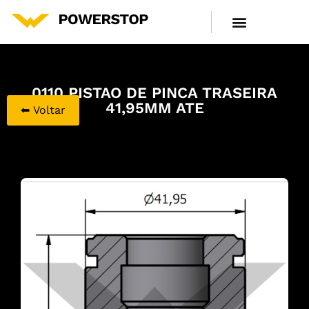
LINHA DE PRODUTOS
CENTRAL DE ATENDIMENTO
0110 PISTAO DE PINCA TRASEIRA
41,95MM ATE
⬅ Voltar