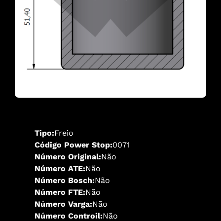
Tipo:
Freio
Código Power Stop:
0071
Número Original:
Não
Número ATE:
Não
Número Bosch:
Não
Número FTE:
Não
Número Varga:
Não
Número Controil:
Não