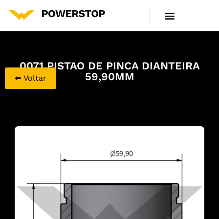
LINHA DE PRODUTOS
CENTRAL DE ATENDIMENTO
0071 PISTAO DE PINCA DIANTEIRA
59,90MM
⬅ Voltar